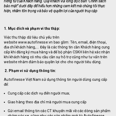
riêng tư của Khách hàng. Quý khách vui lòng đọc bản “Chính sách
bảo mật” dưới đây để hiểu hơn những cam kết mà chúng tôi thực
hiện, nhằm tôn trọng và bảo vệ quyền lợi của người truy cập
1. Mục đích và phạm vi thu thập:
Việc thu thập dữ liệu chủ yếu trên
website
www.autofinesse.vn
bao gồm: Tên, email, điện thoại,
địa chỉ khách hàng,…. Đây là các thông tin cần Khách hàng cung
cấp khi đăng ký mua hàng và để bộ phận CSKH liên hệ xác nhận
khi khách hàng có nhu cầu cần sự hỗ trợ cũng như tư vấn trên
website nhằm đảm bảo quyền lợi cho cho người tiêu dùng.
2. Phạm vi sử dụng thông tin:
Autofinesse Việt Nam sử dụng thông tin người dùng cung cấp
để:
Cung cấp các dịch vụ đến người mua;
Giao hàng theo địa chỉ mà người mua cung cấp
Gửi email thông tin các CT khuyến mãi về các dòng sản phẩm
chăm sóc xe, cũng như các sản phẩm mới từ Autofinesse.