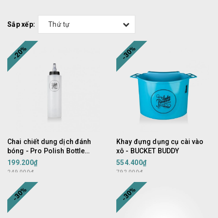
Sắp xếp:
Thứ tự
-20%
-30%
Chai chiết dung dịch đánh
Khay đựng dụng cụ cài vào
bóng - Pro Polish Bottle
xô - BUCKET BUDDY
350ml
199.200₫
554.400₫
249.000₫
792.000₫
-30%
-30%