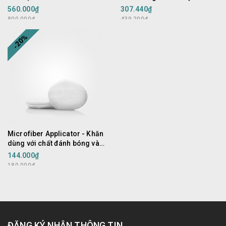
Finesse FeatherTip Detailing
năng
560.000₫
307.440₫
Brushes
800.000₫
439.200₫
-20%
Microfiber Applicator - Khăn
dùng với chất đánh bóng và
dưỡng - dạng tròn
144.000₫
180.000₫
ĐĂNG KÝ NHẬN THÔNG TIN