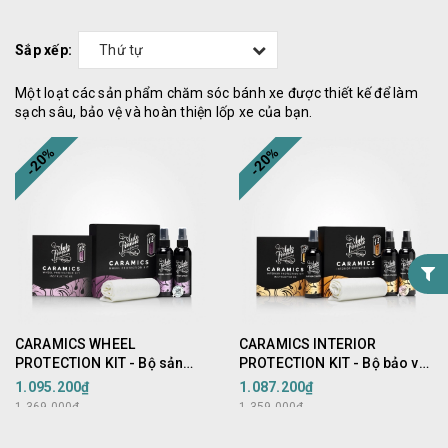
Sắp xếp:
Thứ tự
Một loạt các sản phẩm chăm sóc bánh xe được thiết kế để làm
sạch sâu, bảo vệ và hoàn thiện lốp xe của bạn.
-20%
-20%
CARAMICS WHEEL
CARAMICS INTERIOR
PROTECTION KIT - Bộ sản
PROTECTION KIT - Bộ bảo vệ
phẩm chăm sóc mâm ô tô
khoang nội thất ô tô
1.095.200₫
1.087.200₫
1.369.000₫
1.359.000₫