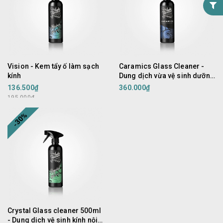
Vision - Kem tẩy ố làm sạch
Caramics Glass Cleaner -
kính
Dung dịch vừa vệ sinh dưỡng
kính, chống nhòe tạo hiệu
136.500₫
360.000₫
ứng lá sen cho kính lái, kính
195.000₫
hông, gương chiếu hậu
-30%
Crystal Glass cleaner 500ml
- Dung dịch vệ sinh kính nội