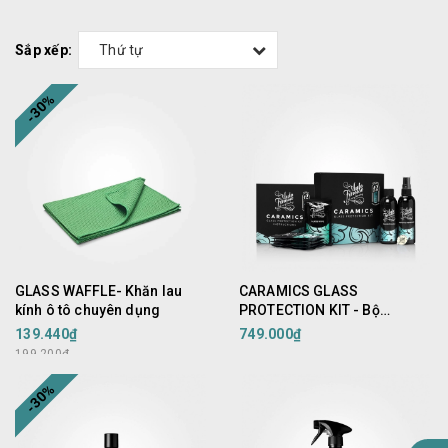
Sắp xếp:
Thứ tự
-30%
GLASS WAFFLE- Khăn lau
CARAMICS GLASS
kính ô tô chuyên dụng
PROTECTION KIT - Bộ
Ceramics bảo vệ kính 1 năm
139.440₫
749.000₫
199.200₫
-30%