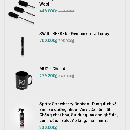
Wool
448.000₫
640.000₫
SWIRL SEEKER - Đèn pin soi vết xoáy
700.000₫
795.000₫
MUG - Cốc sứ
279.200₫
349.000₫
Spritz Strawberry Bonbon -Dung dịch vệ
sinh và dưỡng nhưa, Vinyl, Da nội thất,
Chống chai hóa, Sử dụng lau cho ghế da,
cánh cửa, Taplo, Vô lăng, màn hình...
330.000₫