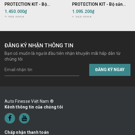
PROTECTION KIT - Bộ
PROTECTION KIT - Bộ sản
Caramics bảo vệ sơn ô tô
phẩm chăm sóc mâm ô tô
1.450.000₫
1.095.200₫
2.299.000₫
1.369.000₫
ĐĂNG KÝ NHẬN THÔNG TIN
Bạn có muốn là người đầu tiên nhận khuyến mãi hấp dẫn từ
chúng tôi
ĐĂNG KÝ NGAY
Auto Finesse Việt Nam ®
Kênh thông tin của chúng tôi
Chấp nhận thanh toán