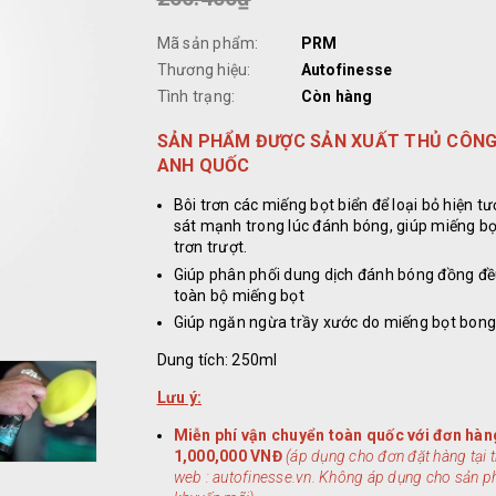
Mã sản phẩm:
PRM
Thương hiệu:
Autofinesse
Tình trạng:
Còn hàng
SẢN PHẨM ĐƯỢC SẢN XUẤT THỦ CÔNG
ANH QUỐC
Bôi trơn các miếng bọt biển để loại bỏ hiện 
sát mạnh trong lúc đánh bóng, giúp miếng bọ
trơn trượt.
Giúp phân phối dung dịch đánh bóng đồng đề
toàn bộ miếng bọt
Giúp ngăn ngừa trầy xước do miếng bọt bong
Dung tích: 250ml
Lưu ý:
Miễn phí vận chuyển toàn quốc với đơn hàn
1,000,000 VNĐ
(áp dụng cho đơn đặt hàng tại 
web : autofinesse.vn. Không áp dụng cho sản 