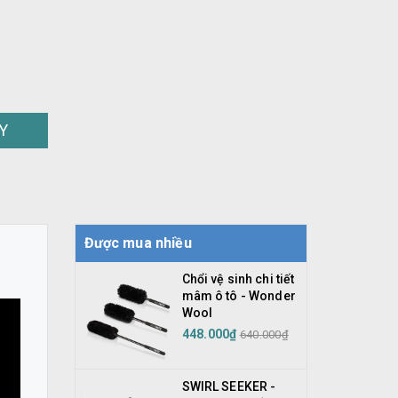
Y
Được mua nhiều
Chổi vệ sinh chi tiết
mâm ô tô - Wonder
Wool
448.000₫
640.000₫
SWIRL SEEKER -