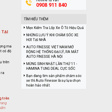
Hotline tư vấn
0908 911 840
TÌM HIỂU THÊM
Mẹo Kiểm Tra Lốp Xe Ô Tô Hiệu Quả
 TẠI
NHỮNG LƯU Ý KHI CHĂM SÓC XE
HƠI TẠI NHÀ
tượng ma
AUTO FINESSE VIỆT NAM MỞ
t có độ
RỘNG HỆ THỐNG ĐẠI LÝ, RA MẮT
AUTO FINESSE HÀ NỘI
u trên
MỪNG SINH NHẬT LẦN THỨ 11 -
HAMINA TUNG DEAL CỰC SỐC
 ra
Bạn đang tìm sản phẩm chăm sóc
xe thì Auto Finesse là sự lựa chọn
hoàn hảo nhất.
g trên
trang
phẩm