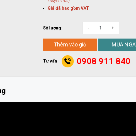
khuyến mãi)
Giá đã bao gồm VAT
Số lượng:
-
+
MUA NGA
Thêm vào giỏ
0908 911 840
Tư vấn
ng