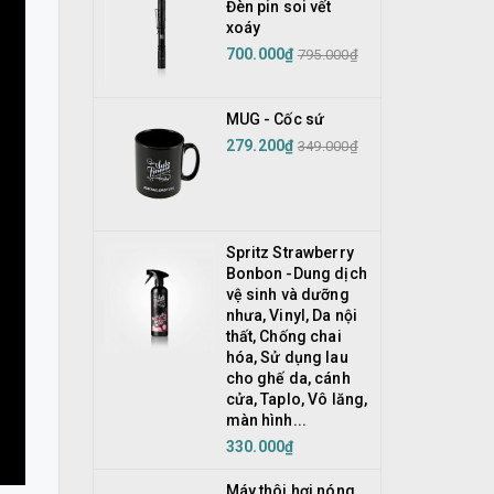
Đèn pin soi vết
xoáy
700.000₫
795.000₫
MUG - Cốc sứ
279.200₫
349.000₫
Spritz Strawberry
Bonbon -Dung dịch
vệ sinh và dưỡng
nhưa, Vinyl, Da nội
thất, Chống chai
hóa, Sử dụng lau
cho ghế da, cánh
cửa, Taplo, Vô lăng,
màn hình...
330.000₫
Máy thôi hơi nóng