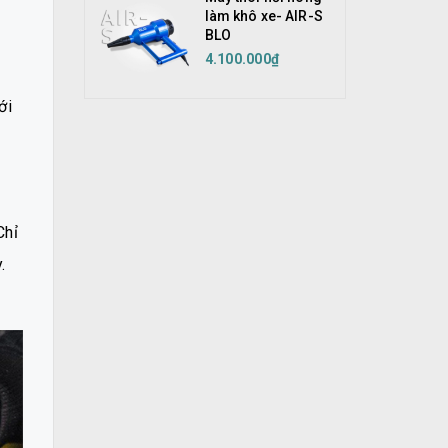
làm khô xe- AIR-S
BLO
4.100.000₫
ới
Chỉ
.