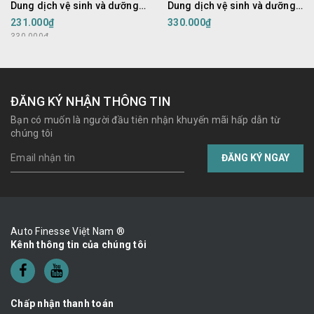
Dung dịch vệ sinh và dưỡng
Dung dịch vệ sinh và dưỡng
nhưa, Vinyl, Da nội thất,
nhưa, Vinyl, Da nội thất,
231.000₫
330.000₫
Chống chai hóa, Sử dụng lau
Chống chai hóa, Sử dụng lau
330.000₫
cho ghế da, cánh cửa, Taplo,
cho ghế da, cánh cửa, Taplo,
Vô lăng, màn hình...
Vô lăng, màn hình...
ĐĂNG KÝ NHẬN THÔNG TIN
Bạn có muốn là người đầu tiên nhận khuyến mãi hấp dẫn từ
chúng tôi
ĐĂNG KÝ NGAY
Auto Finesse Việt Nam ®
Kênh thông tin của chúng tôi
Chấp nhận thanh toán