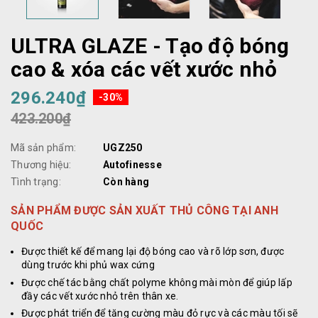
ULTRA GLAZE - Tạo độ bóng
cao & xóa các vết xước nhỏ
296.240₫
-30%
423.200₫
Mã sản phẩm:
UGZ250
Thương hiệu:
Autofinesse
Tình trạng:
Còn hàng
SẢN PHẨM ĐƯỢC SẢN XUẤT THỦ CÔNG TẠI ANH
QUỐC
Được thiết kế để mang lại độ bóng cao và rõ lớp sơn, được
dùng trước khi phủ wax cứng
Được chế tác bằng chất polyme không mài mòn để giúp lấp
đầy các vết xước nhỏ trên thân xe.
Được phát triển để tăng cường màu đỏ rực và các màu tối sẽ