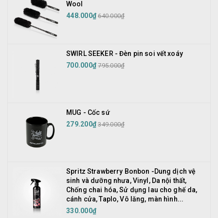
Wool
448.000₫
640.000₫
SWIRL SEEKER - Đèn pin soi vết xoáy
700.000₫
795.000₫
MUG - Cốc sứ
279.200₫
349.000₫
Spritz Strawberry Bonbon -Dung dịch vệ
sinh và dưỡng nhưa, Vinyl, Da nội thất,
Chống chai hóa, Sử dụng lau cho ghế da,
cánh cửa, Taplo, Vô lăng, màn hình...
330.000₫